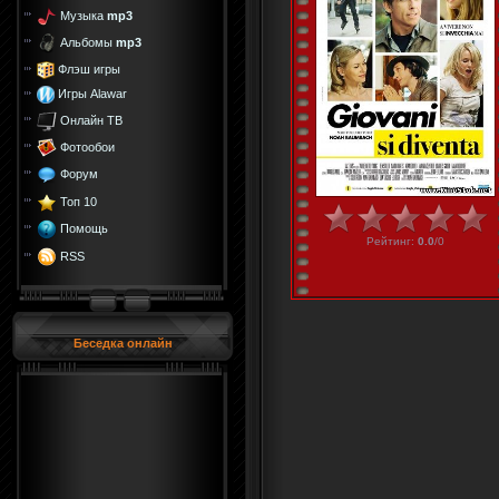
Музыка
mp3
Альбомы
mp3
Флэш игры
Игры Alawar
Онлайн ТВ
Фотообои
Форум
Топ 10
Помощь
Рейтинг
:
0.0
/
0
RSS
Беседка онлайн