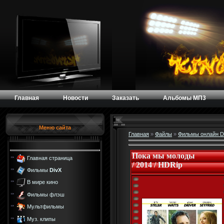
Главная
Новости
Заказать
Альбомы МП3
Меню сайта
Главная
»
Файлы
»
Фильмы онлайн D
Пока мы молоды
Главная страница
/ 2014 / HDRip
Фильмы
DivX
В мире кино
Фильмы флэш
Мультфильмы
Муз. клипы