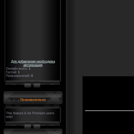
Для добавления необходима
авторизация
Онлайн всего:
1
Гостей:
1
Пользователей:
0
Познавательно
This feature is for Premium users
only!