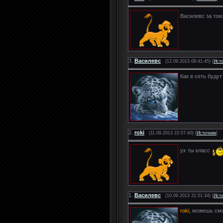
Василевс за то
3.
Василевс
(12.09.2013 08:41:45) [
Ист
Как в сеть будут
2.
roki
(11.09.2013 22:57:40) [
Источник
]
ух ты класс
1.
Василевс
(10.09.2013 21:51:34) [
Ист
roki,
можешь смо