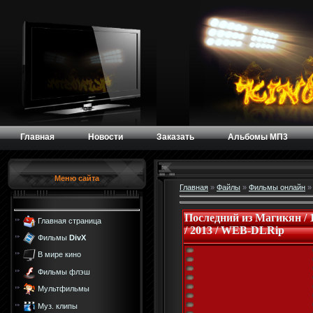
Главная
Новости
Заказать
Альбомы МП3
Меню сайта
Главная
»
Файлы
»
Фильмы онлайн
Последний из Магикян / 1
Главная страница
/ 2013 / WEB-DLRip
Фильмы
DivX
В мире кино
Фильмы флэш
Мультфильмы
Муз. клипы