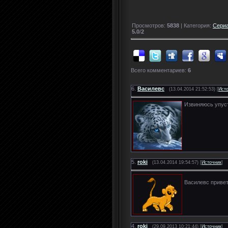
Просмотров:
5838
| Категория:
Сери
5.0
/
2
Всего комментариев:
6
6.
Василевс
(13.04.2014 21:52:53) [
Ист
Извиняюсь упус
5.
roki
(13.04.2014 19:54:57) [
Источник
]
Василевс привет
4.
roki
(29.09.2013 10:21:44) [
Источник
]