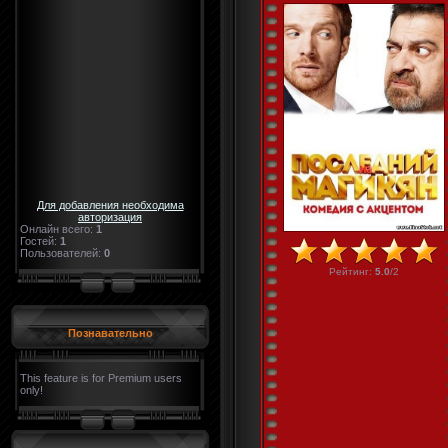
Для добавления необходима
авторизация
Онлайн всего:
1
Гостей:
1
Пользователей:
0
Рейтинг
:
5.0
/
2
Познавательно
This feature is for Premium users
only!