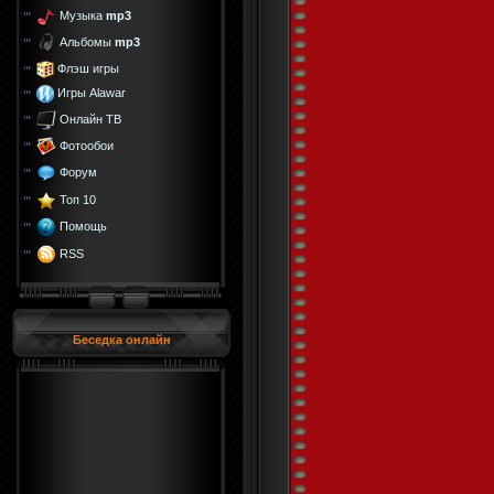
Музыка
mp3
Альбомы
mp3
Флэш игры
Игры Alawar
Онлайн ТВ
Фотообои
Форум
Топ 10
Помощь
RSS
Беседка онлайн