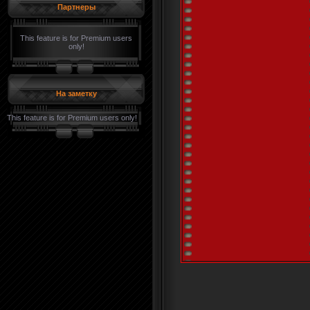
Партнеры
This feature is for Premium users
only!
На заметку
This feature is for Premium users only!