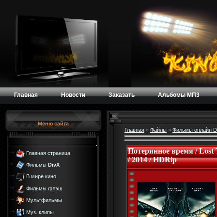
Главная
Новости
Заказать
Альбомы МП3
Меню сайта
Главная
»
Файлы
»
Фильмы онлайн D
Потерянное время / Lost
Главная страница
/ 2014 / HDRip
Фильмы
DivX
В мире кино
Фильмы флэш
Мультфильмы
Муз. клипы