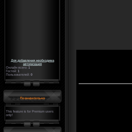
Для добавления необходима
авторизация
Онлайн всего:
1
Гостей:
1
Пользователей:
0
Познавательно
This feature is for Premium users
only!