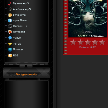
Музыка
mp3
Альбомы
mp3
Флэш игры
Игры Alawar
Онлайн ТВ
Фотообои
Форум
Топ 10
Рейтинг
:
0.0
/
0
Помощь
RSS
Беседка онлайн