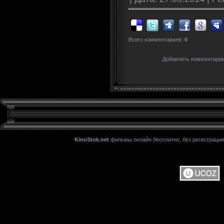
Всего комментариев:
0
Добавлять комментарии
KinoStok.net
фильмы онлайн бесплатно, без регистрации