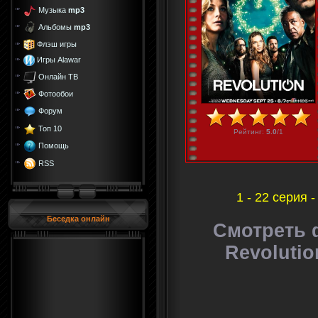
Музыка
mp3
Альбомы
mp3
Флэш игры
Игры Alawar
Онлайн ТВ
Фотообои
Форум
Топ 10
Рейтинг
:
5.0
/
1
Помощь
RSS
1 - 22 серия
Беседка онлайн
Смотреть 
Revolutio