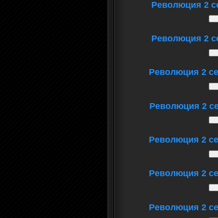
Революция 2 с
Революция 2 с
Революция 2 се
Революция 2 се
Революция 2 се
Революция 2 се
Революция 2 се