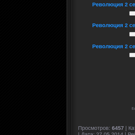
Революция 2 се
Революция 2 се
Революция 2 се
Е
Просмотров:
6457
| Ка
| Дата: 27.05.2014 |
Ре