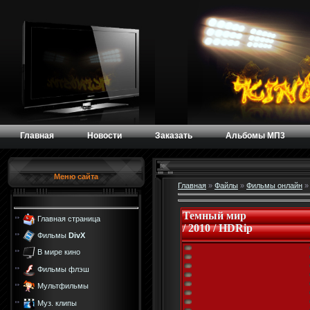
Главная
Новости
Заказать
Альбомы МП3
Меню сайта
Главная
»
Файлы
»
Фильмы онлайн
Темный мир
Главная страница
/ 2010 / HDRip
Фильмы
DivX
В мире кино
Фильмы флэш
Мультфильмы
Муз. клипы