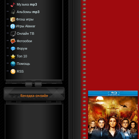
Музыка
mp3
Альбомы
mp3
Флэш игры
Игры Alawar
Онлайн ТВ
Фотообои
Форум
Топ 10
Помощь
RSS
Беседка онлайн