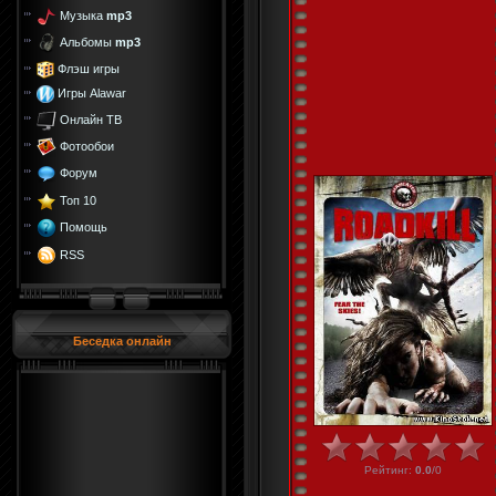
Музыка
mp3
Альбомы
mp3
Флэш игры
Игры Alawar
Онлайн ТВ
Фотообои
Форум
Топ 10
Помощь
RSS
Беседка онлайн
Рейтинг
:
0.0
/
0