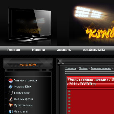
Главная
Новости
Заказать
Альбомы МП3
Меню сайта
Главная
»
Файлы
»
Фильмы онлайн
Убийственная поездка / R
Главная страница
/ 2011 / DVDRip
Фильмы
DivX
В мире кино
Фильмы флэш
Мультфильмы
Муз. клипы