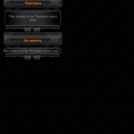
Партнеры
This feature is for Premium users
only!
На заметку
This feature is for Premium users only!