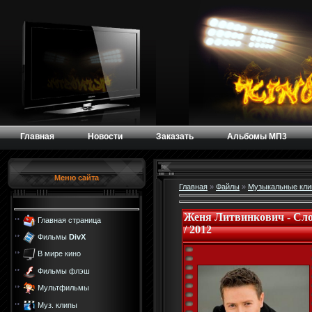
Главная
Новости
Заказать
Альбомы МП3
Меню сайта
Главная
»
Файлы
»
Музыкальные кл
Женя Литвинкович - Сло
Главная страница
/ 2012
Фильмы
DivX
В мире кино
Фильмы флэш
Мультфильмы
Муз. клипы