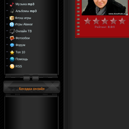
Музыка
mp3
Альбомы
mp3
Флэш игры
Игры Alawar
Рейтинг
:
0.0
/
0
Онлайн ТВ
Фотообои
Форум
Топ 10
Помощь
RSS
Беседка онлайн