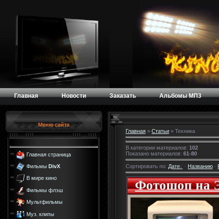
Главная
Новости
Заказать
Альбомы МП3
Меню сайта
Главная
»
Статьи
» Техника
В категории материалов
:
102
Показано материалов
:
61-80
Главная страница
Сортировать по
:
Дате
·
Названию
·
Фильмы
DivX
В мире кино
Фотошоп на
Фильмы флэш
Мультфильмы
Муз. клипы