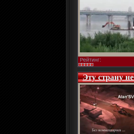
Рейтинг:
Эту страну не