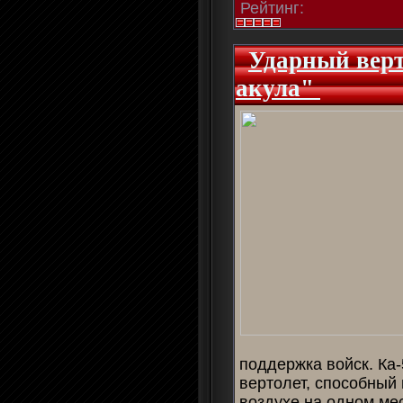
Рейтинг:
Ударный верт
акула"
поддержка войск. Ка-
вертолет, способный 
воздухе на одном ме