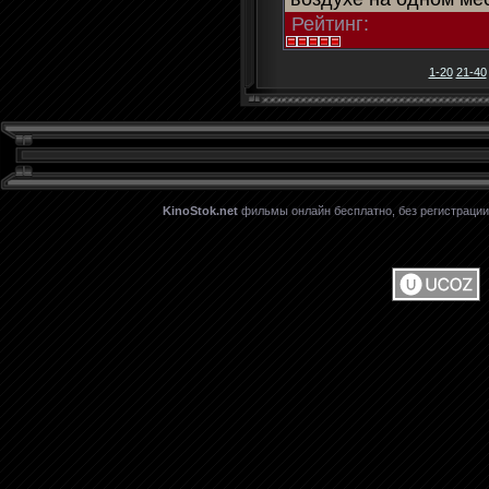
Рейтинг:
1-20
21-40
KinoStok.net
фильмы онлайн бесплатно, без регистрации