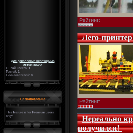
Рейтинг:
Лего-принте
Для добавления необходима
авторизация
Онлайн всего:
1
Гостей:
1
Пользователей:
0
Познавательно
Рейтинг:
This feature is for Premium users
only!
Нереально кр
получился!