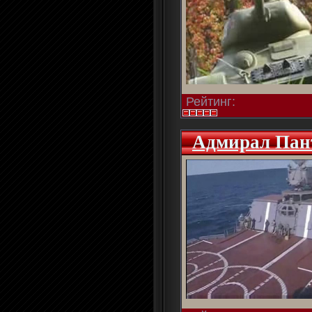
Рейтинг:
Адмирал Пан