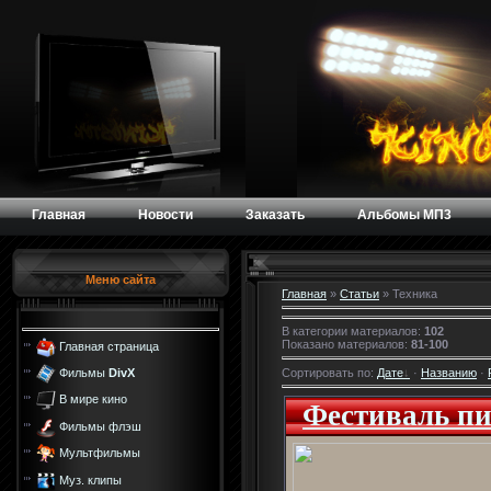
Главная
Новости
Заказать
Альбомы МП3
Меню сайта
Главная
»
Статьи
» Техника
В категории материалов
:
102
Показано материалов
:
81-100
Главная страница
Сортировать по
:
Дате
·
Названию
·
Фильмы
DivX
В мире кино
Фестиваль п
Фильмы флэш
Мультфильмы
Муз. клипы