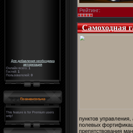
Рейтинг:
Самоходная 
Для добавления необходима
авторизация
Онлайн всего:
1
Гостей:
1
Пользователей:
0
Познавательно
This feature is for Premium users
only!
пунктов управления,
полевых фортификац
препятствования ман