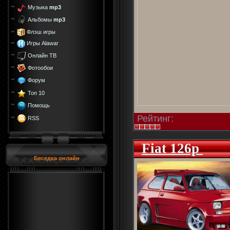
Музыка
mp3
Альбомы
mp3
Флэш игры
Игры Alawar
Онлайн ТВ
Фотообои
Форум
Топ 10
Помощь
Рейтинг:
RSS
Fiat 126p
Беседка онлайн